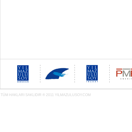
TÜM HAKLARI SAKLIDIR ® 2011 YILMAZULUSOY.COM