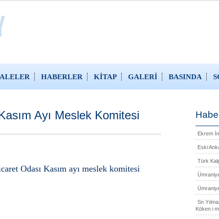
ALELER
HABERLER
KİTAP
GALERİ
BASINDA
S
 Kasım Ayı Meslek Komitesi
Haber
Ekrem İm
Eski Anka
Türk Kalp
caret Odası Kasım ayı meslek komitesi
Ümraniye
Ümraniye
Sn Yılma
Köken i m