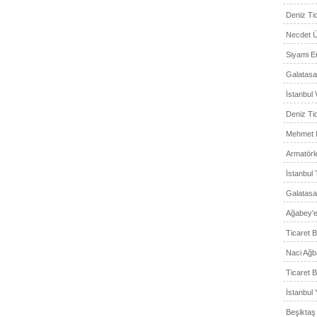
Deniz Tic
Necdet Ü
Siyami E
Galatasa
İstanbul V
Deniz Ti
Mehmet N
Armatörler
İstanbul 
Galatasa
Ağabey'e
Ticaret 
Naci Ağba
Ticaret B
İstanbul Y
Beşiktaş