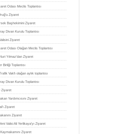
aret Odası Meclis Toplantısı
ruğ'u Ziyaret
rsek Başhekimini Ziyaret
ray Divan Kurulu Toplantısı
alisini Ziyaret
caret Odası Olağan Meclis Toplantısı
uri Yılmaz'dan Ziyaret
 Birliği Toplantısı
Trafik Vakfı olağan aylık toplantısı
ray Divan Kurulu Toplantısı
 Ziyaret
Bakan Yardımcısını Ziyaret
l'ı Ziyaret
akanını Ziyaret
eni Valisi Ali Yerlikaya'yı Ziyaret
 Kaymakamını Ziyaret