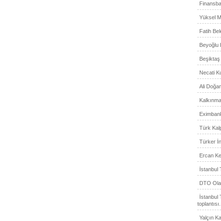
Finansba
Yüksel M
Fatih Bel
Beyoğlu 
Beşiktaş 
Necati K
Ali Doğan
Kalkınma
Eximbank
Türk Kalp
Türker İ
Ercan Ke
İstanbul 
DTO Olağ
İstanbul 
toplantısı.
Yalçın Ka