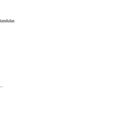
undular.
t…